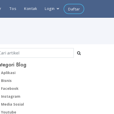
r
Tos
Kontak
Login
Daftar
tegori Blog
Aplikasi
Bisnis
Facebook
Instagram
Media Sosial
Youtube