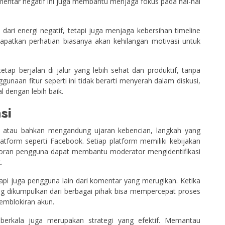
mentar negatif ini juga membantu menjaga fokus pada hal-hal
dari energi negatif, tetapi juga menjaga kebersihan timeline
apatkan perhatian biasanya akan kehilangan motivasi untuk
tap berjalan di jalur yang lebih sehat dan produktif, tanpa
gunaan fitur seperti ini tidak berarti menyerah dalam diskusi,
l dengan lebih baik.
si
as atau bahkan mengandung ujaran kebencian, langkah yang
tform seperti Facebook. Setiap platform memiliki kebijakan
poran pengguna dapat membantu moderator mengidentifikasi
.
etapi juga pengguna lain dari komentar yang merugikan. Ketika
ng dikumpulkan dari berbagai pihak bisa mempercepat proses
emblokiran akun.
berkala juga merupakan strategi yang efektif. Memantau