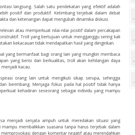
ontasi langsung. Salah satu pendekatan yang efektif adalah
ih positif dan produktif. Ketimbang terjebak dalam debat
akta dan ketenangan dapat mengubah dinamika diskusi.
levan atau memperkuat nilai-nilai positif dalam percakapan
nstruktif. Troll yang bertujuan untuk mengganggu sering kali
ptakan kekacauan tidak mendapatkan hasil yang diinginkan.
-hal yang bermanfaat bagi orang lain yang mungkin membaca
n yang berisi dan berkualitas, troll akan kehilangan daya
i menjadi kacau.
irasi orang lain untuk mengikuti sikap serupa, sehingga
dan berimbang. Menjaga fokus pada hal positif tidak hanya
perkuat kehadiran seseorang sebagai individu yang mampu
sa menjadi senjata ampuh untuk meredakan situasi yang
ali mampu membalikkan suasana tanpa harus terjebak dalam
aha memprovokasi dengan komentar negatif atau merendahkan